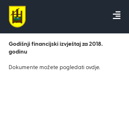
Skip
to
content
Godišnji financijski izvještaj za 2018.
godinu
Dokumente možete pogledati ovdje.