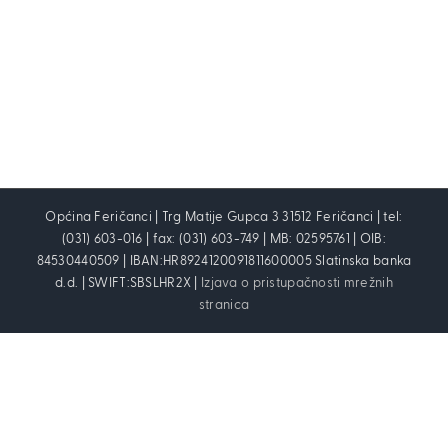
Općina Feričanci | Trg Matije Gupca 3 31512 Feričanci | tel:
(031) 603-016 | fax: (031) 603-749 | MB: 02595761 | OIB:
84530440509 | IBAN:HR8924120091811600005 Slatinska banka
d.d. | SWIFT:SBSLHR2X |
Izjava o pristupačnosti mrežnih
stranica