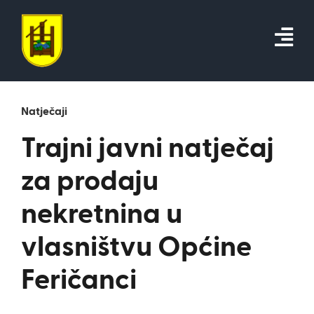
Skip
to
content
Natječaji
Trajni javni natječaj
za prodaju
nekretnina u
vlasništvu Općine
Feričanci