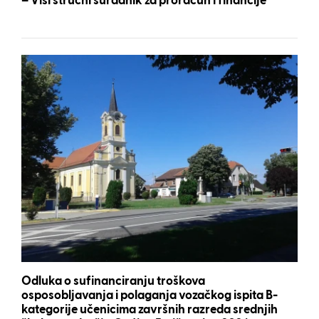
– Viši stručni suradnik za proračun i financije
Odluka o sufinanciranju troškova
osposobljavanja i polaganja vozačkog ispita B-
kategorije učenicima završnih razreda srednjih