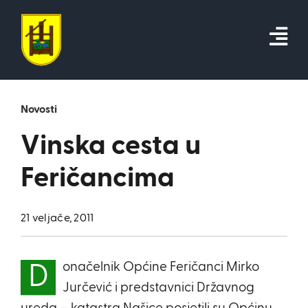
Skip
to
content
Novosti
Vinska cesta u
Feričancima
21 veljače, 2011
onačelnik Općine Feričanci Mirko
D
Jurčević i predstavnici Državnog