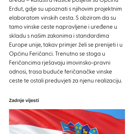
ureda – katastra Našice posjetili su Općinu
Erdut, gdje su upoznati s njihovim projektnim
elaboratom vinskih cesta. S obzirom da su
tamo vinske ceste napravljene i uređene u
skladu s našim zakonima i standardima
Europe unije, takav primjer želi se prenijeti i u
Općinu Feričanci. Trenutno se stoga u
Feričancima rješavaju imovinsko-pravni
odnosi, trasa buduće feričanačke vinske
ceste te ostali preduvjeti za njenu realizaciju.
Zadnje vijesti