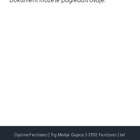
Dokument možete pogledati ovdje.
Općina Feričanci | Trg Matije Gupca 3 31512 Feričanci | tel: