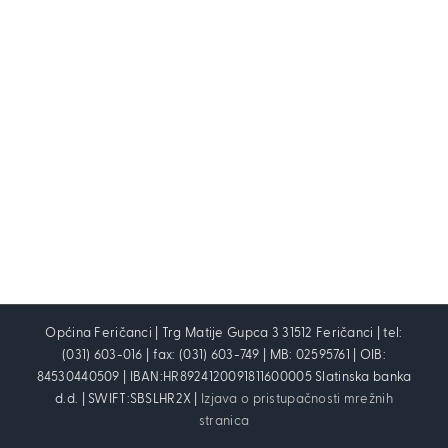
Općina Feričanci | Trg Matije Gupca 3 31512 Feričanci | tel:
(031) 603-016 | fax: (031) 603-749 | MB: 02595761 | OIB:
84530440509 | IBAN:HR8924120091811600005 Slatinska banka
d.d. | SWIFT:SBSLHR2X |
Izjava o pristupačnosti mrežnih
stranica