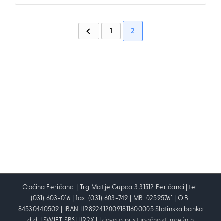
1
2
Općina Feričanci | Trg Matije Gupca 3 31512 Feričanci | tel:
(031) 603-016 | fax: (031) 603-749 | MB: 02595761 | OIB:
84530440509 | IBAN:HR8924120091811600005 Slatinska banka
d.d. | SWIFT:SBSLHR2X |
Izjava o pristupačnosti mrežnih