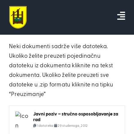
Skip
to
content
Neki dokumenti sadrže više datoteka.
Ukoliko želite preuzeti pojedinačnu
datoteku iz dokumenta kliknite na tekst
dokumenta. Ukoliko želite preuzeti sve
datoteke u .zip formatu kliknite na tipku
“Preuzimanje”
Javni poziv – stručno osposobljavanje za
rad
1 datoteka
29 studenoga, 2012