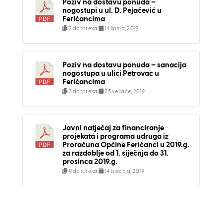
Poziv na dostavu ponuda –
nogostupi u ul. D. Pejačević u
Feričancima
2 datoteka
14 lipnja, 2019
Poziv na dostavu ponuda – sanacija
nogostupa u ulici Petrovac u
Feričancima
3 datoteka
25 veljače, 2019
Javni natječaj za financiranje
projekata i programa udruga iz
Proračuna Općine Feričanci u 2019.g.
za razdoblje od 1. siječnja do 31.
prosinca 2019.g.
9 datoteka
14 siječnja, 2019