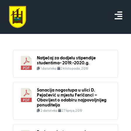
Skip
to
content
Natječaj za dodjelu stipendije
studentima- 2019.-2020.g.
1 datoteka
24 listopada, 2019
Sanacija nogostupa u ulici D.
Pejačević u mjestu Feričanci –
Obavijest o odabiru najpovoljnijeg
ponuditelja
2 datoteka
27 lipnja, 2019