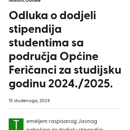
Novosti
,
Odluke
Odluka o dodjeli
stipendija
studentima sa
područja Općine
Feričanci za studijsku
godinu 2024./2025.
15 studenoga, 2024
emeljem raspisanog Javnog
T