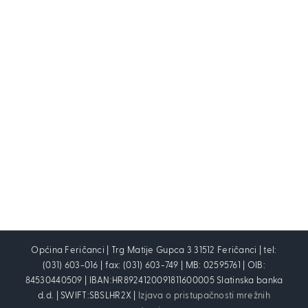
Općina Feričanci | Trg Matije Gupca 3 31512 Feričanci | tel:
(031) 603-016 | fax: (031) 603-749 | MB: 02595761 | OIB:
84530440509 | IBAN:HR8924120091811600005 Slatinska banka
d.d. | SWIFT:SBSLHR2X |
Izjava o pristupačnosti mrežnih