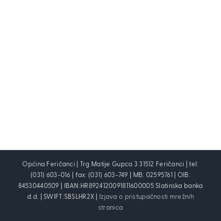
Općina Feričanci | Trg Matije Gupca 3 31512 Feričanci | tel:
(031) 603-016 | fax: (031) 603-749 | MB: 02595761 | OIB:
84530440509 | IBAN:HR8924120091811600005 Slatinska banka
d.d. | SWIFT:SBSLHR2X |
Izjava o pristupačnosti mrežnih
stranica