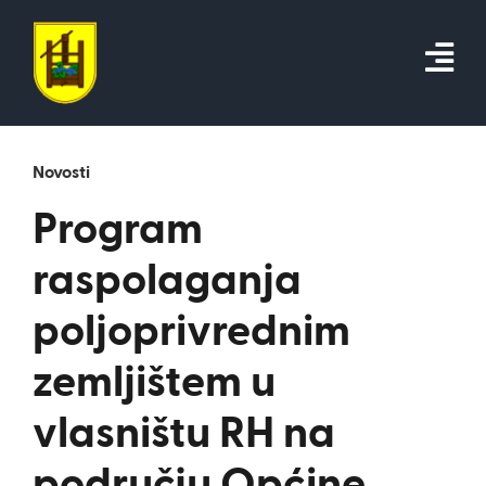
Skip
to
content
Novosti
Program
raspolaganja
poljoprivrednim
zemljištem u
vlasništu RH na