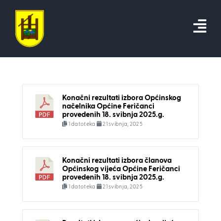
Skip
to
content
Konačni rezultati izbora Općinskog
načelnika Općine Feričanci
provedenih 18. svibnja 2025.g.
1 datoteka
21 svibnja, 2025
Konačni rezultati izbora članova
Općinskog vijeća Općine Feričanci
provedenih 18. svibnja 2025.g.
1 datoteka
21 svibnja, 2025