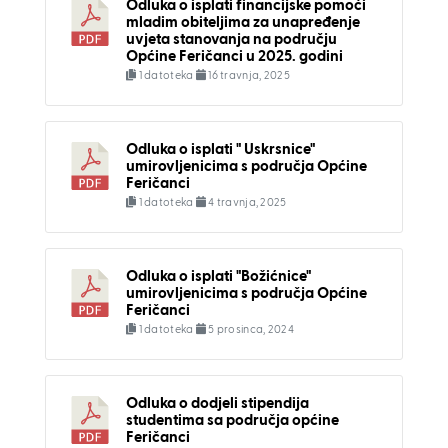
Odluka o isplati financijske pomoći
mladim obiteljima za unapređenje
uvjeta stanovanja na području
Općine Feričanci u 2025. godini
1 datoteka
16 travnja, 2025
Odluka o isplati " Uskrsnice"
umirovljenicima s područja Općine
Feričanci
1 datoteka
4 travnja, 2025
Odluka o isplati "Božićnice"
umirovljenicima s područja Općine
Feričanci
1 datoteka
5 prosinca, 2024
Odluka o dodjeli stipendija
studentima sa područja općine
Feričanci