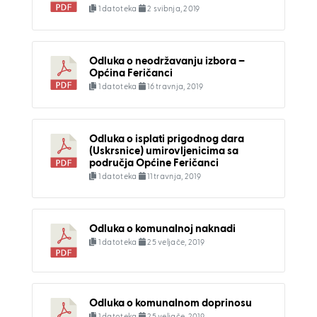
1 datoteka
2 svibnja, 2019
Odluka o neodržavanju izbora –
Općina Feričanci
1 datoteka
16 travnja, 2019
Odluka o isplati prigodnog dara
(Uskrsnice) umirovljenicima sa
područja Općine Feričanci
1 datoteka
11 travnja, 2019
Odluka o komunalnoj naknadi
1 datoteka
25 veljače, 2019
Odluka o komunalnom doprinosu
1 datoteka
25 veljače, 2019