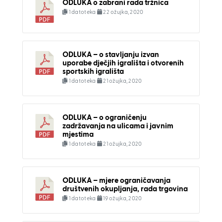
ODLUKA o zabrani rada tržnica
1 datoteka
22 ožujka, 2020
ODLUKA – o stavljanju izvan
uporabe dječjih igrališta i otvorenih
sportskih igrališta
1 datoteka
21 ožujka, 2020
ODLUKA – o ograničenju
zadržavanja na ulicama i javnim
mjestima
1 datoteka
21 ožujka, 2020
ODLUKA – mjere ograničavanja
društvenih okupljanja, rada trgovina
1 datoteka
19 ožujka, 2020