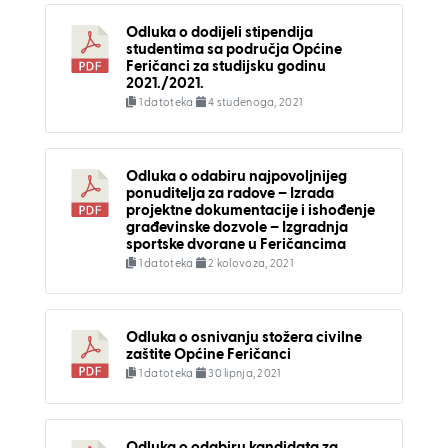
Odluka o dodijeli stipendija
studentima sa područja Općine
Feričanci za studijsku godinu
2021./2021.
1 datoteka
4 studenoga, 2021
Odluka o odabiru najpovoljnijeg
ponuditelja za radove – Izrada
projektne dokumentacije i ishođenje
građevinske dozvole – Izgradnja
sportske dvorane u Feričancima
1 datoteka
2 kolovoza, 2021
Odluka o osnivanju stožera civilne
zaštite Općine Feričanci
1 datoteka
30 lipnja, 2021