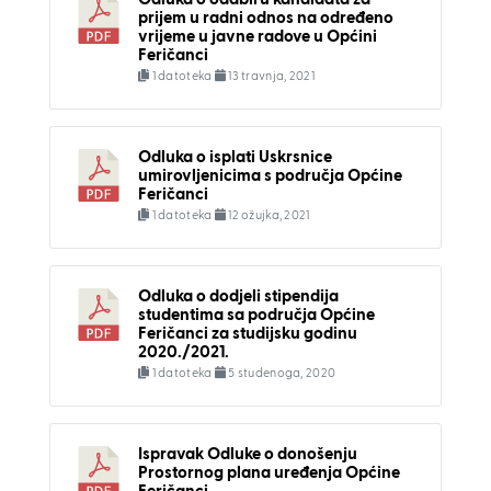
Odluka o odabiru kandidata za
prijem u radni odnos na određeno
vrijeme u javne radove u Općini
Feričanci
1 datoteka
13 travnja, 2021
Odluka o isplati Uskrsnice
umirovljenicima s područja Općine
Feričanci
1 datoteka
12 ožujka, 2021
Odluka o dodjeli stipendija
studentima sa područja Općine
Feričanci za studijsku godinu
2020./2021.
1 datoteka
5 studenoga, 2020
Ispravak Odluke o donošenju
Prostornog plana uređenja Općine