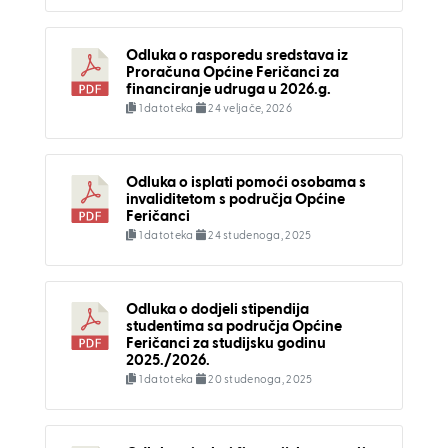
Odluka o rasporedu sredstava iz
Proračuna Općine Feričanci za
financiranje udruga u 2026.g.
1 datoteka
24 veljače, 2026
Odluka o isplati pomoći osobama s
invaliditetom s područja Općine
Feričanci
1 datoteka
24 studenoga, 2025
Odluka o dodjeli stipendija
studentima sa područja Općine
Feričanci za studijsku godinu
2025./2026.
1 datoteka
20 studenoga, 2025