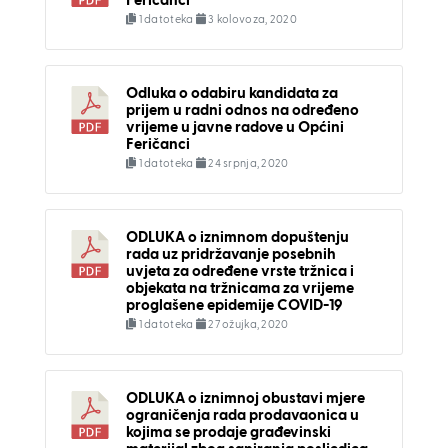
Feričanci
1 datoteka
3 kolovoza, 2020
Odluka o odabiru kandidata za
prijem u radni odnos na određeno
vrijeme u javne radove u Općini
Feričanci
1 datoteka
24 srpnja, 2020
ODLUKA o iznimnom dopuštenju
rada uz pridržavanje posebnih
uvjeta za određene vrste tržnica i
objekata na tržnicama za vrijeme
proglašene epidemije COVID-19
1 datoteka
27 ožujka, 2020
ODLUKA o iznimnoj obustavi mjere
ograničenja rada prodavaonica u
kojima se prodaje građevinski