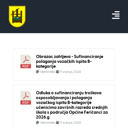
Skip
to
content
Obrazac zahtjeva - Sufinanciranje
polaganja vozačkih ispita B-
kategorije
1 datoteka
17 srpnja, 2026
Odluka o sufinanciranju troškova
osposobljavanja i polaganja
vozačkog ispita B-kategorije
učenicima završnih razreda srednjih
škola s područja Općine Feričanci za
2026.g
1 datoteka
17 srpnja, 2026