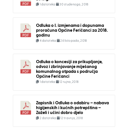
1 datoteka
30 studenoga, 2018
Odluka o I. izmjenama i dopunama
proračuna Općine Feričanci za 2018.
godinu
4 datoteka
26 listopada, 2018
Odluka o koncesiji za prikupljanje,
odvoz i zbrinjavanje miješanog
komunalnog otpada s područja
Općine Feričanci
1 datoteka
12 rujna, 2018
Zapisnik i Odluka o odabiru – nabava
higijenskih i kućnih potrepština –
Zaželi i učini dobro djelo
2 datoteka
12 travnja, 2018