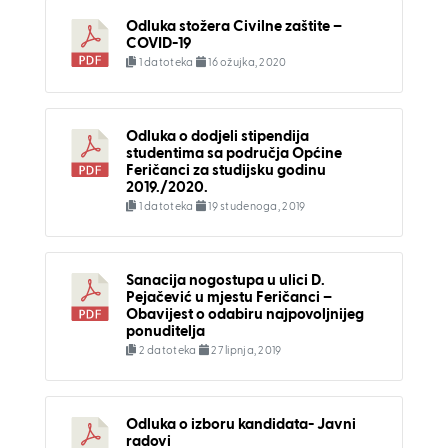
Odluka stožera Civilne zaštite –
COVID-19
1 datoteka
16 ožujka, 2020
Odluka o dodjeli stipendija
studentima sa područja Općine
Feričanci za studijsku godinu
2019./2020.
1 datoteka
19 studenoga, 2019
Sanacija nogostupa u ulici D.
Pejačević u mjestu Feričanci –
Obavijest o odabiru najpovoljnijeg
ponuditelja
2 datoteka
27 lipnja, 2019
Odluka o izboru kandidata- Javni
radovi