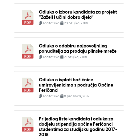
Odluka o izboru kandidata za projekt
”Zaželi i učini dobro djelo”
1 datoteka
23 ožujka, 2018
Odluka o odabiru najpovoljnijeg
ponuditelja za prodaju plinske mreže
1 datoteka
21 ožujka, 2018
Odluka o isplati božićnice
umirovljenicima s područja Općine
Feričanci
1 datoteka
8 prosinca, 2017
Prijedlog liste kandidata i odluka za
dodjelu stipendija općine Feričanci
studentima za studijsku godinu 2017-
2018