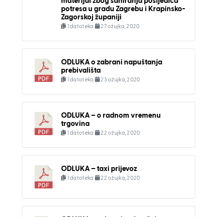
materijal zbog saniranja posljedica
potresa u gradu Zagrebu i Krapinsko-
Zagorskoj županiji
1 datoteka
27 ožujka, 2020
ODLUKA o zabrani napuštanja
prebivališta
1 datoteka
23 ožujka, 2020
ODLUKA – o radnom vremenu
trgovina
1 datoteka
22 ožujka, 2020
ODLUKA – taxi prijevoz
1 datoteka
22 ožujka, 2020