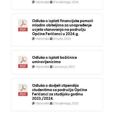
1 datoteka
15 studenoga, 2024
Odluka o isplati financijske pomoći
mladim obiteljima za unapređenje
uvjeta stanovanja na području
Općine Feričanci u 2024.g.
1 datoteka
18 rujna, 2024
Odluka o isplati božićnice
umirovljenicima
1 datoteka
4 prosinca, 2023
Odluka o dodjeli stipendija
studentima sa područja Općine
Feričanci za studijsku godinu
2023./2024.
1 datoteka
21 studenoga, 2023