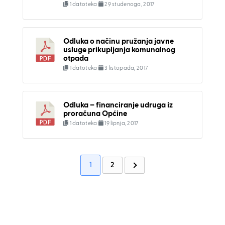
1 datoteka
29 studenoga, 2017
Odluka o načinu pružanja javne
usluge prikupljanja komunalnog
otpada
1 datoteka
3 listopada, 2017
Odluka – financiranje udruga iz
proračuna Općine
1 datoteka
19 lipnja, 2017
1
2